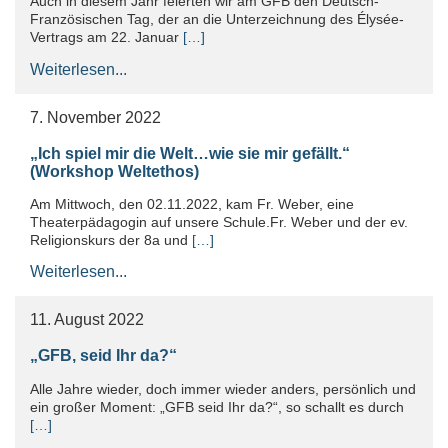
Auch in diesem Jahr feierten wir am GFB den Deutsch-
Französischen Tag, der an die Unterzeichnung des Élysée-
Vertrags am 22. Januar
[…]
Weiterlesen...
7. November 2022
„Ich spiel mir die Welt…wie sie mir gefällt.“
(Workshop Weltethos)
Am Mittwoch, den 02.11.2022, kam Fr. Weber, eine
Theaterpädagogin auf unsere Schule.Fr. Weber und der ev.
Religionskurs der 8a und
[…]
Weiterlesen...
11. August 2022
„GFB, seid Ihr da?“
Alle Jahre wieder, doch immer wieder anders, persönlich und
ein großer Moment: „GFB seid Ihr da?“, so schallt es durch
[…]