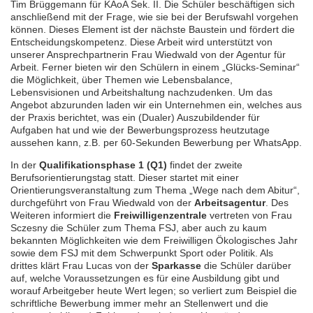
Tim Brüggemann für KAoA Sek. II. Die Schüler beschäftigen sich
anschließend mit der Frage, wie sie bei der Berufswahl vorgehen
können. Dieses Element ist der nächste Baustein und fördert die
Entscheidungskompetenz. Diese Arbeit wird unterstützt von
unserer Ansprechpartnerin Frau Wiedwald von der Agentur für
Arbeit. Ferner bieten wir den Schülern in einem „Glücks-Seminar“
die Möglichkeit, über Themen wie Lebensbalance,
Lebensvisionen und Arbeitshaltung nachzudenken. Um das
Angebot abzurunden laden wir ein Unternehmen ein, welches aus
der Praxis berichtet, was ein (Dualer) Auszubildender für
Aufgaben hat und wie der Bewerbungsprozess heutzutage
aussehen kann, z.B. per 60-Sekunden Bewerbung per WhatsApp.
In der
Qualifikationsphase 1 (Q1)
findet der zweite
Berufsorientierungstag statt. Dieser startet mit einer
Orientierungsveranstaltung zum Thema „Wege nach dem Abitur“,
durchgeführt von Frau Wiedwald von der
Arbeitsagentur
. Des
Weiteren informiert die
Freiwilligenzentrale
vertreten von Frau
Sczesny die Schüler zum Thema FSJ, aber auch zu kaum
bekannten Möglichkeiten wie dem Freiwilligen Ökologisches Jahr
sowie dem FSJ mit dem Schwerpunkt Sport oder Politik. Als
drittes klärt Frau Lucas von der
Sparkasse
die Schüler darüber
auf, welche Voraussetzungen es für eine Ausbildung gibt und
worauf Arbeitgeber heute Wert legen; so verliert zum Beispiel die
schriftliche Bewerbung immer mehr an Stellenwert und die