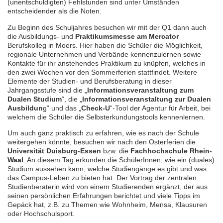
(unentschuldigten) Fehlstunden sind unter Umständen
entscheidender als die Noten.
Zu Beginn des Schuljahres besuchen wir mit der Q1 dann auch
die Ausbildungs- und
Praktikumsmesse am Mercator
Berufskolleg in Moers. Hier haben die Schüler die Möglichkeit,
regionale Unternehmen und Verbände kennenzulernen sowie
Kontakte für ihr anstehendes Praktikum zu knüpfen, welches in
den zwei Wochen vor den Sommerferien stattfindet. Weitere
Elemente der Studien- und Berufsberatung in dieser
Jahrgangsstufe sind die „
Informationsveranstaltung zum
Dualen Studium
“, die „
Informationsveranstaltung zur Dualen
Ausbildun
g“ und das „
Check-U
“-Tool der Agentur für Arbeit, bei
welchem die Schüler die Selbsterkundungstools kennenlernen.
Um auch ganz praktisch zu erfahren, wie es nach der Schule
weitergehen könnte, besuchen wir nach den Osterferien die
Universität Duisburg-Essen
bzw. die
Fachhochschule Rhein-
Waal
. An diesem Tag erkunden die SchülerInnen, wie ein (duales)
Studium aussehen kann, welche Studiengänge es gibt und was
das Campus-Leben zu bieten hat. Der Vortrag der zentralen
Studienberaterin wird von einem Studierenden ergänzt, der aus
seinen persönlichen Erfahrungen berichtet und viele Tipps im
Gepäck hat, z.B. zu Themen wie Wohnheim, Mensa, Klausuren
oder Hochschulsport.