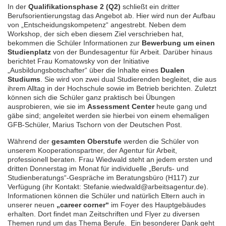
In der
Qualifikationsphase 2 (Q2)
schließt ein dritter
Berufsorientierungstag das Angebot ab. Hier wird nun der Aufbau
von „Entscheidungskompetenz“ angestrebt. Neben dem
Workshop, der sich eben diesem Ziel verschrieben hat,
bekommen die Schüler Informationen zur
Bewerbung um einen
Studienplatz
von der Bundesagentur für Arbeit. Darüber hinaus
berichtet Frau Komatowsky von der Initiative
„Ausbildungsbotschafter“ über die Inhalte eines
Dualen
Studiums
. Sie wird von zwei dual Studierenden begleitet, die aus
ihrem Alltag in der Hochschule sowie im Betrieb berichten. Zuletzt
können sich die Schüler ganz praktisch bei Übungen
ausprobieren, wie sie im
Assessment Center
heute gang und
gäbe sind; angeleitet werden sie hierbei von einem ehemaligen
GFB-Schüler, Marius Tschorn von der Deutschen Post.
Während der
gesamten Oberstufe
werden die Schüler von
unserem Kooperationspartner, der Agentur für Arbeit,
professionell beraten. Frau Wiedwald steht an jedem ersten und
dritten Donnerstag im Monat für individuelle „Berufs- und
Studienberatungs“-Gespräche im Beratungsbüro (H117) zur
Verfügung (ihr Kontakt: Stefanie.wiedwald@arbeitsagentur.de).
Informationen können die Schüler und natürlich Eltern auch in
unserer neuen
„career corner“
im Foyer des Hauptgebäudes
erhalten. Dort findet man Zeitschriften und Flyer zu diversen
Themen rund um das Thema Berufe. Ein besonderer Dank geht