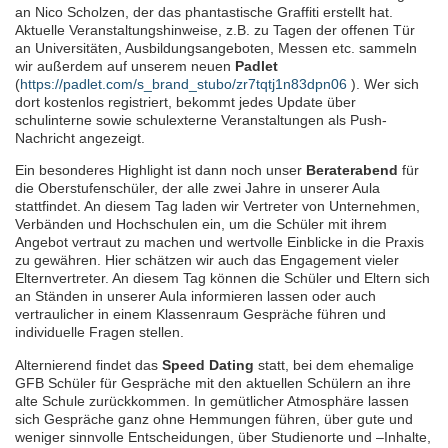
an Nico Scholzen, der das phantastische Graffiti erstellt hat.
Aktuelle Veranstaltungshinweise, z.B. zu Tagen der offenen Tür
an Universitäten, Ausbildungsangeboten, Messen etc. sammeln
wir außerdem auf unserem neuen
Padlet
(
https://padlet.com/s_brand_stubo/zr7tqtj1n83dpn06
). Wer sich
dort kostenlos registriert, bekommt jedes Update über
schulinterne sowie schulexterne Veranstaltungen als Push-
Nachricht angezeigt.
Ein besonderes Highlight ist dann noch unser
Beraterabend
für
die Oberstufenschüler, der alle zwei Jahre in unserer Aula
stattfindet. An diesem Tag laden wir Vertreter von Unternehmen,
Verbänden und Hochschulen ein, um die Schüler mit ihrem
Angebot vertraut zu machen und wertvolle Einblicke in die Praxis
zu gewähren. Hier schätzen wir auch das Engagement vieler
Elternvertreter. An diesem Tag können die Schüler und Eltern sich
an Ständen in unserer Aula informieren lassen oder auch
vertraulicher in einem Klassenraum Gespräche führen und
individuelle Fragen stellen.
Alternierend findet das
Speed Dating
statt, bei dem ehemalige
GFB Schüler für Gespräche mit den aktuellen Schülern an ihre
alte Schule zurückkommen. In gemütlicher Atmosphäre lassen
sich Gespräche ganz ohne Hemmungen führen, über gute und
weniger sinnvolle Entscheidungen, über Studienorte und –Inhalte,