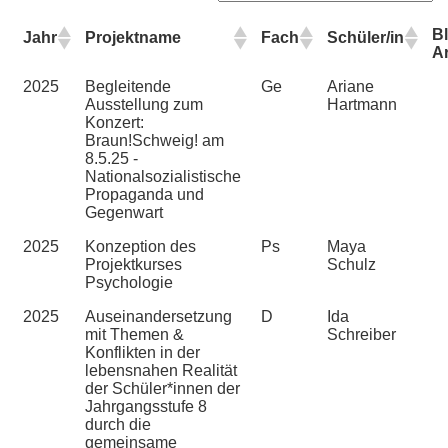
Bl
Jahr
Projektname
Fach
Schüler/in
A
2025
Begleitende
Ge
Ariane
Ausstellung zum
Hartmann
Konzert:
Braun!Schweig! am
8.5.25 -
Nationalsozialistische
Propaganda und
Gegenwart
2025
Konzeption des
Ps
Maya
Projektkurses
Schulz
Psychologie
2025
Auseinandersetzung
D
Ida
mit Themen &
Schreiber
Konflikten in der
lebensnahen Realität
der Schüler*innen der
Jahrgangsstufe 8
durch die
gemeinsame