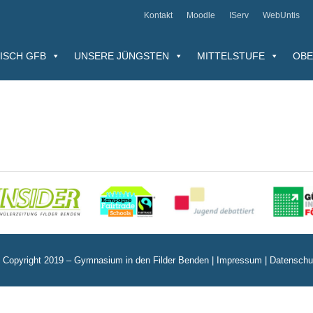
Kontakt
Moodle
IServ
WebUntis
ISCH GFB
UNSERE JÜNGSTEN
MITTELSTUFE
OBE
 Copyright 2019 – Gymnasium in den Filder Benden |
Impressum
|
Datenschu