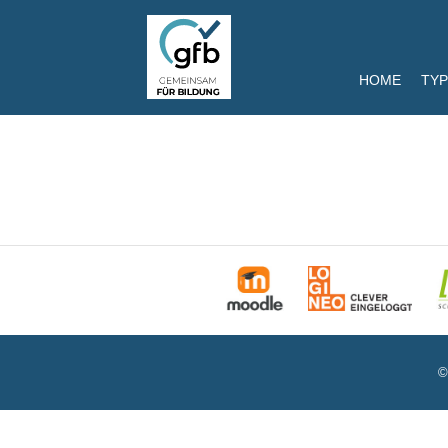
HOME
TYP
©