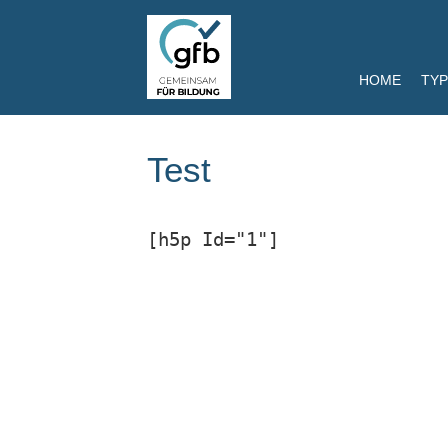
HOME
TYP
Test
[h5p Id="1"]