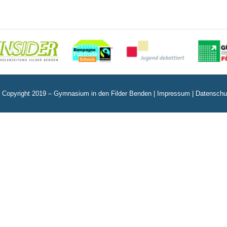
 Copyright 2019 – Gymnasium in den Filder Benden |
Impressum
|
Datenschu