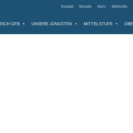
Kontakt
Moodle
IServ
WebUntis
ISCH GFB
UNSERE JÜNGSTEN
MITTELSTUFE
OBE