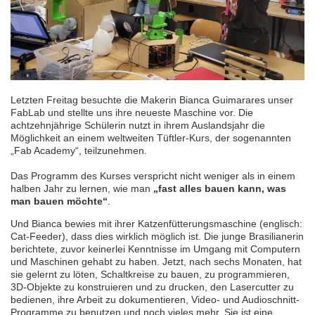
Letzten Freitag besuchte die Makerin Bianca Guimarares unser
FabLab und stellte uns ihre neueste Maschine vor. Die
achtzehnjährige Schülerin nutzt in ihrem Auslandsjahr die
Möglichkeit an einem weltweiten Tüftler-Kurs, der sogenannten
„Fab Academy“, teilzunehmen.
Das Programm des Kurses verspricht nicht weniger als in einem
halben Jahr zu lernen, wie man
„fast alles bauen
kann
, was
man bauen möchte“
.
Und Bianca bewies mit ihrer Katzenfütterungsmaschine (englisch:
Cat-Feeder), dass dies wirklich möglich ist. Die junge Brasilianerin
berichtete, zuvor keinerlei Kenntnisse im Umgang mit Computern
und Maschinen gehabt zu haben. Jetzt, nach sechs Monaten, hat
sie gelernt zu löten, Schaltkreise zu bauen, zu programmieren,
3D-Objekte zu konstruieren und zu drucken, den Lasercutter zu
bedienen, ihre Arbeit zu dokumentieren, Video- und Audioschnitt-
Programme zu benutzen und noch vieles mehr. Sie ist eine