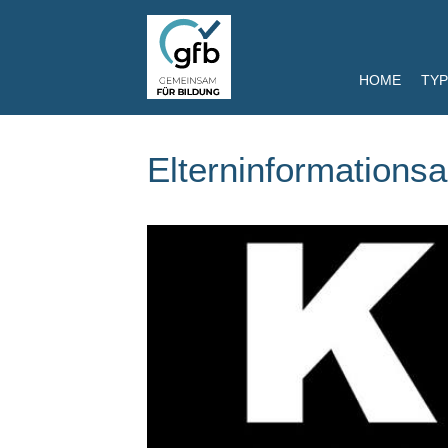
HOME
TYP
Elterninformations