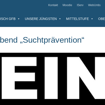
Kontakt
Moodle
IServ
WebUntis
ISCH GFB
UNSERE JÜNGSTEN
MITTELSTUFE
OBE
abend „Suchtprävention“