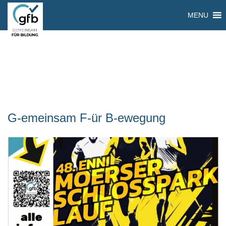
MENU
G-emeinsam F-ür B-ewegung