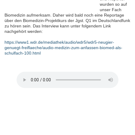
wurden so auf
unser Fach
Biomedizin aufmerksam. Daher wird bald noch eine Reportage
über den Biomedizin-Projektkurs der Jgst. Q1 im Deutschlandfunk
zu hören sein. Das Interview kann unter folgendem Link
nachgehört werden:
https://www1.wdr.de/mediathek/audio/wdr5/wdr5-neugier-
genuegt-freiflaeche/audio-medizin-zum-anfassen-biomed-als-
schulfach-100.html