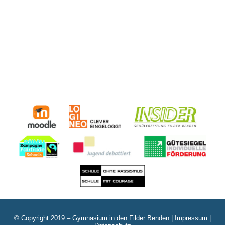
© Copyright 2019 – Gymnasium in den Filder Benden |
Impressum
|