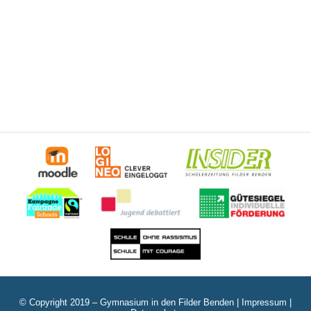
© Copyright 2019 – Gymnasium in den Filder Benden |
Impressum
|