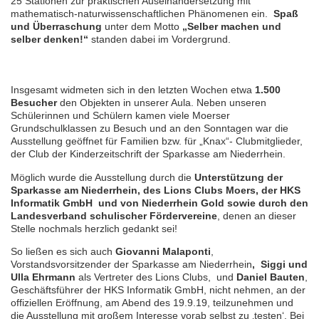
25 Stationen zur praktischen Auseinandersetzung mit
mathematisch-naturwissenschaftlichen Phänomenen ein.
Spaß
und Überraschung
unter dem Motto
„Selber machen und
selber denken!“
standen dabei im Vordergrund.
Insgesamt widmeten sich in den letzten Wochen etwa
1.500
Besucher
den Objekten in unserer Aula. Neben unseren
Schülerinnen und Schülern kamen viele Moerser
Grundschulklassen zu Besuch und an den Sonntagen war die
Ausstellung geöffnet für Familien bzw. für „Knax“- Clubmitglieder,
der Club der Kinderzeitschrift der Sparkasse am Niederrhein.
Möglich wurde die Ausstellung durch die
Unterstützung der
Sparkasse am Niederrhein, des Lions Clubs Moers, der HKS
Informatik GmbH und von Niederrhein Gold sowie durch den
Landesverband schulischer Fördervereine
, denen an dieser
Stelle nochmals herzlich gedankt sei!
So ließen es sich auch
Giovanni Malaponti
,
Vorstandsvorsitzender der Sparkasse am Niederrhein
, Siggi und
Ulla Ehrmann
als Vertreter des Lions Clubs, und
Daniel Bauten
,
Geschäftsführer der HKS Informatik GmbH, nicht nehmen, an der
offiziellen Eröffnung, am Abend des 19.9.19, teilzunehmen und
die Ausstellung mit großem Interesse vorab selbst zu ‚testen‘. Bei