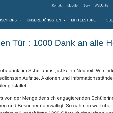
Kontakt
Moodle
IServ
WebUntis
ISCH GFB
UNSERE JÜNGSTEN
MITTELSTUFE
OBE
en Tür : 1000 Dank an alle H
öhepunkt im Schuljahr ist, ist keine Neuheit. Wie je
edlichsten Auftritte, Aktionen und Informationsstände 
er gestaltet.
ers von der Menge der sich engagierenden Schüleri
nnen und Besucher überwältigt. So nahmen weit über 