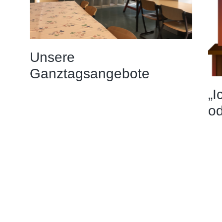
Unsere
Ganztagsangebote
„I
od