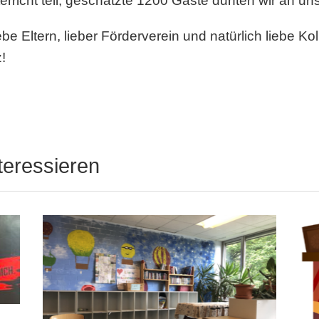
rricht teil, geschätzte 1200 Gäste durften wir an u
be Eltern, lieber Förderverein und natürlich liebe Ko
!
teressieren