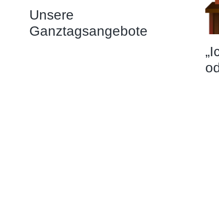
Unsere
Ganztagsangebote
„I
od