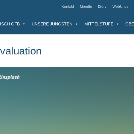
Kontakt
Moodle
IServ
WebUntis
ISCH GFB
UNSERE JÜNGSTEN
MITTELSTUFE
OBE
valuation