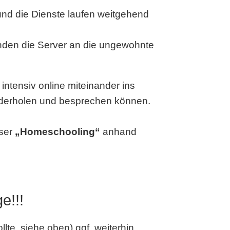
nd die Dienste laufen weitgehend
unden die Server an die ungewohnte
ntensiv online miteinander ins
ederholen und besprechen können.
nser
„Homeschooling“
anhand
e!!!
lte, siehe oben) ggf. weiterhin