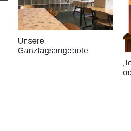
Unsere
Ganztagsangebote
„I
od