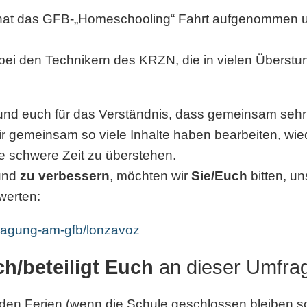
n hat das GFB-„Homeschooling“ Fahrt aufgenommen u
 bei den Technikern des KRZN, die in vielen Überst
nd euch für das Verständnis, dass gemeinsam sehr i
 gemeinsam so viele Inhalte haben bearbeiten, wi
e schwere Zeit zu überstehen.
und
zu verbessern
, möchten wir
Sie/Euch
bitten, u
werten:
fragung-am-gfb/lonzavoz
ich/beteiligt Euch
an dieser Umfrag
 den Ferien (wenn die Schule geschlossen bleiben sol