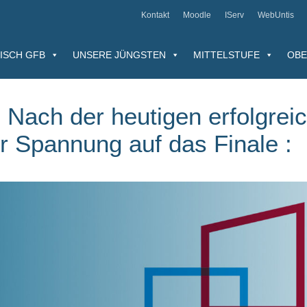
Kontakt
Moodle
IServ
WebUntis
ISCH GFB
UNSERE JÜNGSTEN
MITTELSTUFE
OBE
: Nach der heutigen erfolgreic
er Spannung auf das Finale :