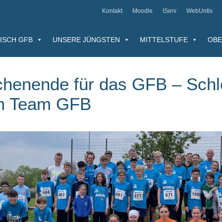
Kontakt
Moodle
IServ
WebUntis
ISCH GFB
UNSERE JÜNGSTEN
MITTELSTUFE
OBE
chenende für das GFB – Schl
em Team GFB