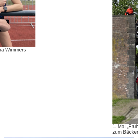
ena Wimmers
1. Mai „Frü
zum Bäcker