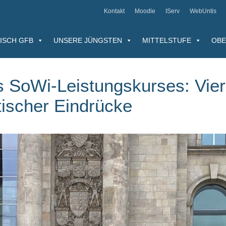
Kontakt
Moodle
IServ
WebUntis
ISCH GFB
UNSERE JÜNGSTEN
MITTELSTUFE
OBE
s SoWi-Leistungskurses: Vier
tischer Eindrücke