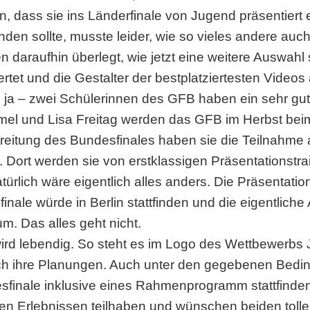
ben, dass sie ins Länderfinale von Jugend präsentier
inden sollte, musste leider, wie so vieles andere au
daraufhin überlegt, wie jetzt eine weitere Auswahl s
tet und die Gestalter der bestplatziertesten Video
ja – zwei Schülerinnen des GFB haben ein sehr gut
mel und Lisa Freitag werden das GFB im Herbst beim
bereitung des Bundesfinales haben sie die Teilnahme
ort werden sie von erstklassigen Präsentationstra
lich wäre eigentlich alles anders. Die Präsentati
inale würde in Berlin stattfinden und die eigentlich
m. Das alles geht nicht.
ird lebendig. So steht es im Logo des Wettbewerbs 
uch ihre Planungen. Auch unter den gegebenen Bed
nale inklusive eines Rahmenprogramm stattfinden, al
en Erlebnissen teilhaben und wünschen beiden toll