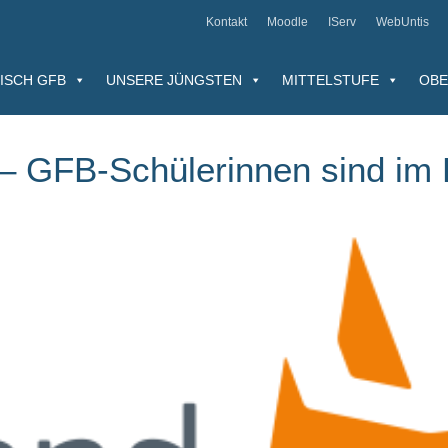
Kontakt
Moodle
IServ
WebUntis
ISCH GFB
UNSERE JÜNGSTEN
MITTELSTUFE
OBE
 – GFB-Schülerinnen sind im 