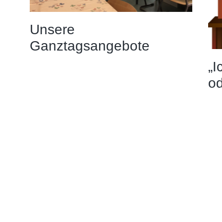
Unsere
Ganztagsangebote
„I
od